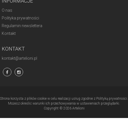
INFORMACJE
O nas
Polityka prywatności
Regulamin newslettera
Kontakt
KONTAKT
kontakt@artelioni.pl
Strona korzysta z plików cookie w celu realizacji usług zgodnie z Polityką prywatności.
Możesz określić warunki ich przechowywania w ustawieniach przeglądarki.
Copyright © 2026 Artelioni