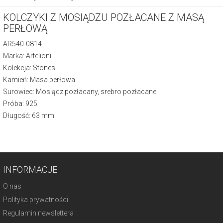
KOLCZYKI Z MOSIĄDZU POZŁACANE Z MASĄ
PERŁOWĄ
AR540-0814
Marka: Artelioni
Kolekcja:
Stones
Kamień: Masa perłowa
Surowiec: Mosiądz pozłacany, srebro pozłacane
Próba: 925
Długość: 63 mm
INFORMACJE
O nas
Polityka prywatności
Regulamin newslettera