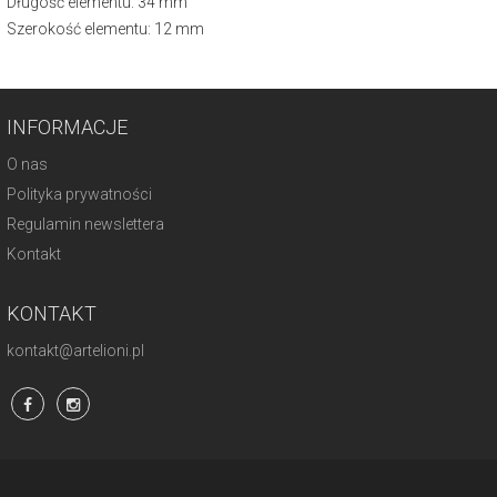
Długość elementu: 34 mm
Szerokość elementu: 12 mm
INFORMACJE
O nas
Polityka prywatności
Regulamin newslettera
Kontakt
KONTAKT
kontakt@artelioni.pl