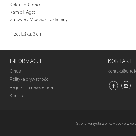
Kolekcja:
Stones
Kamień: Agat
Surowiec: Mosiądz pozłacany
Przedłużka: 3 cm
INFORMACJE
KONTAKT
O nas
kontakt@artelio
Polityka prywatności
Regulamin newslettera
Kontakt
Strona korzysta z plików cookie w cel