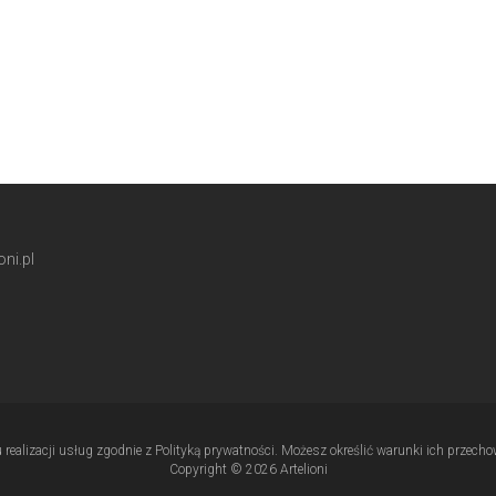
ni.pl
u realizacji usług zgodnie z Polityką prywatności. Możesz określić warunki ich przec
Copyright © 2026 Artelioni