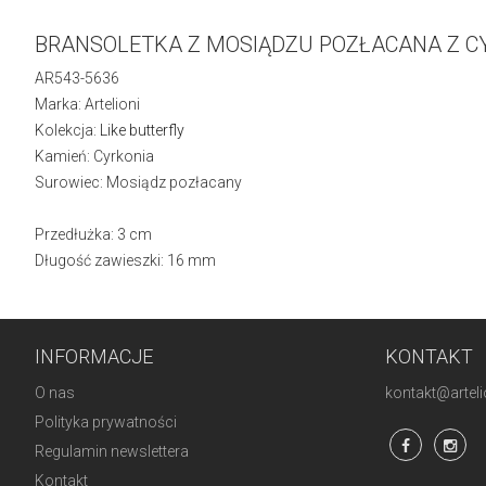
BRANSOLETKA Z MOSIĄDZU POZŁACANA Z C
AR543-5636
Marka: Artelioni
Kolekcja:
Like butterfly
Kamień: Cyrkonia
Surowiec: Mosiądz pozłacany
Przedłużka: 3 cm
Długość zawieszki: 16 mm
INFORMACJE
KONTAKT
O nas
kontakt@artelio
Polityka prywatności
Regulamin newslettera
Kontakt