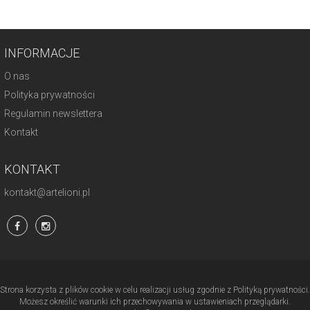
INFORMACJE
O nas
Polityka prywatności
Regulamin newslettera
Kontakt
KONTAKT
kontakt@artelioni.pl
Strona korzysta z plików cookie w celu realizacji usług zgodnie z Polityką prywatności.
Możesz określić warunki ich przechowywania w ustawieniach przeglądarki.