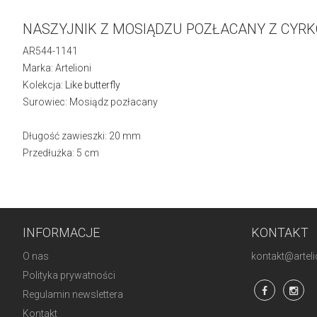
NASZYJNIK Z MOSIĄDZU POZŁACANY Z CYRK
AR544-1141
Marka: Artelioni
Kolekcja:
Like butterfly
Surowiec: Mosiądz pozłacany
Długość zawieszki: 20 mm
Przedłużka: 5 cm
INFORMACJE
KONTAKT
O nas
kontakt@artelio
Polityka prywatności
Regulamin newslettera
Kontakt