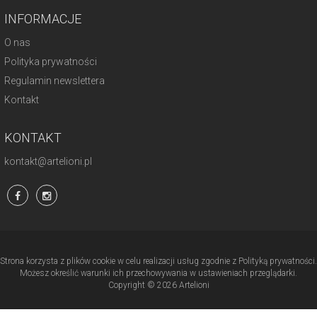
INFORMACJE
O nas
Polityka prywatności
Regulamin newslettera
Kontakt
KONTAKT
kontakt@artelioni.pl
Strona korzysta z plików cookie w celu realizacji usług zgodnie z Polityką prywatności.
Możesz określić warunki ich przechowywania w ustawieniach przeglądarki.
Copyright © 2026 Artelioni