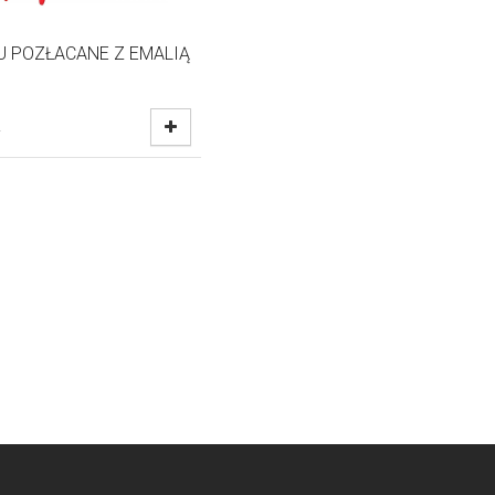
U POZŁACANE Z EMALIĄ
ł