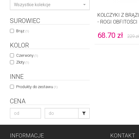
Wszystkie kolekcje
KOLCZYKI Z BRĄZ
SUROWIEC
- ROGI OBFITOŚCI
Brąz
(1)
68.70
zł
229
z
KOLOR
Czerwony
(1)
Złoty
(1)
INNE
Produkty do zestawu
(1)
CENA
INFORMACJE
KONTAKT