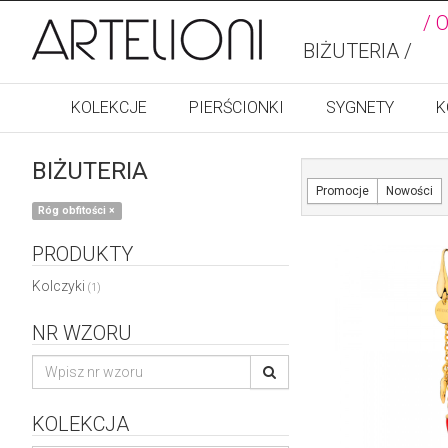
/ 
BIŻUTERIA /
KOLEKCJE
PIERŚCIONKI
SYGNETY
K
BIŻUTERIA
Promocje
Nowości
Róg obfitości
×
PRODUKTY
Kolczyki
(1)
NR WZORU
KOLEKCJA