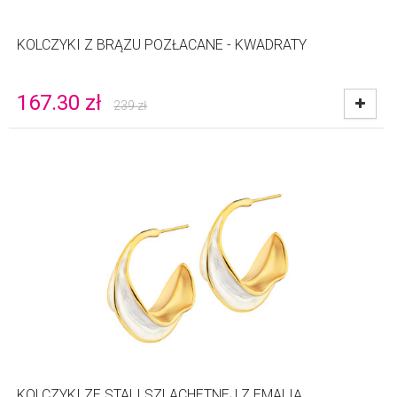
KOLCZYKI Z BRĄZU POZŁACANE - KWADRATY
167.30
zł
239
zł
KOLCZYKI ZE STALI SZLACHETNEJ Z EMALIĄ