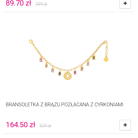
89.70
zł
299
zł
BRANSOLETKA Z BRĄZU POZŁACANA Z CYRKONIAMI
164.50
zł
329
zł