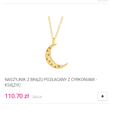
NASZYJNIK Z BRĄZU POZŁACANY Z CYRKONIAMI -
KSIĘŻYC
110.70
zł
369
zł