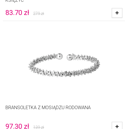
KSIĘŻYC
83.70
zł
279
zł
BRANSOLETKA Z MOSIĄDZU RODOWANA
97.30
zł
139
zł