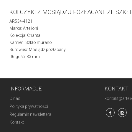
KOLCZYKI Z MOSIĄDZU POZŁACANE ZE SZK
AR534-4121
Marka: Artelioni
Kolekcja:
Chantal
Kamień: Szkło murano
Surowiec: Mosiądz pozłacany
Długość: 33 mm
INFORMACJE
KONTAKT
O nas
kontakt@artelio
Polityka prywatności
Regulamin newslettera
Kontakt