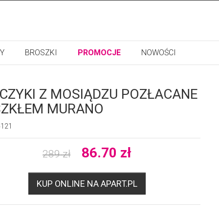
Y
BROSZKI
PROMOCJE
NOWOŚCI
CZYKI Z MOSIĄDZU POZŁACANE
SZKŁEM MURANO
4121
86.70
zł
289
zł
KUP ONLINE NA APART.PL