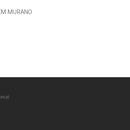
ŁEM MURANO
ni.pl