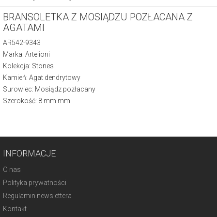
BRANSOLETKA Z MOSIĄDZU POZŁACANA Z
AGATAMI
AR542-9343
Marka: Artelioni
Kolekcja:
Stones
Kamień: Agat dendrytowy
Surowiec: Mosiądz pozłacany
Szerokość: 8 mm mm
INFORMACJE
O nas
Polityka prywatności
Regulamin newslettera
Kontakt