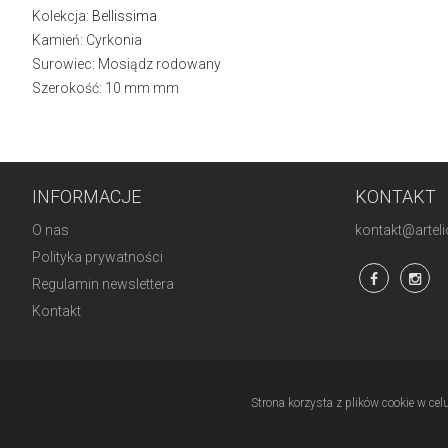
Kolekcja:
Bellissima
Kamień: Cyrkonia
Surowiec: Mosiądz rodowany
Szerokość: 10 mm mm
INFORMACJE
KONTAKT
O nas
kontakt@artelio
Polityka prywatności
Regulamin newslettera
Kontakt
Strona korzysta z plików cookie w cel