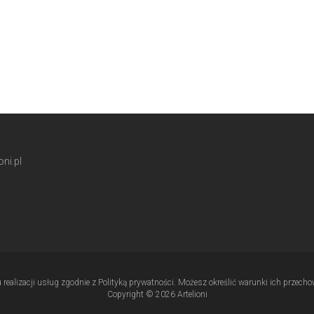
ni.pl
u realizacji usług zgodnie z Polityką prywatności. Możesz określić warunki ich przec
Copyright © 2026 Artelioni