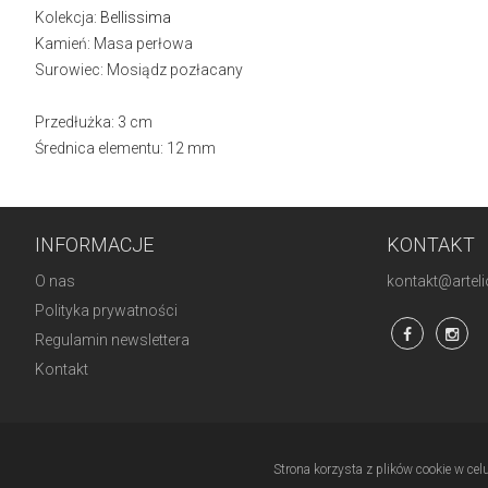
Kolekcja:
Bellissima
Kamień: Masa perłowa
Surowiec: Mosiądz pozłacany
Przedłużka: 3 cm
Średnica elementu: 12 mm
INFORMACJE
KONTAKT
O nas
kontakt@artelio
Polityka prywatności
Regulamin newslettera
Kontakt
Strona korzysta z plików cookie w cel