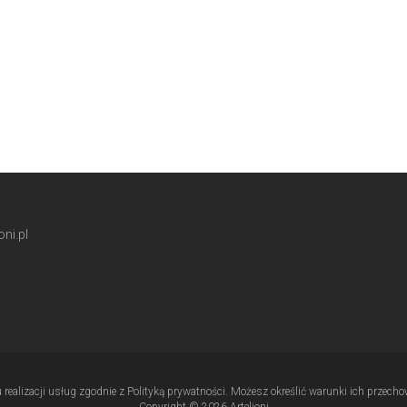
ni.pl
u realizacji usług zgodnie z Polityką prywatności. Możesz określić warunki ich przec