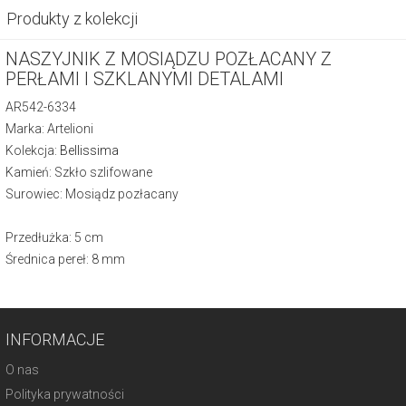
Produkty z kolekcji
NASZYJNIK Z MOSIĄDZU POZŁACANY Z
PERŁAMI I SZKLANYMI DETALAMI
AR542-6334
Marka: Artelioni
Kolekcja:
Bellissima
Kamień: Szkło szlifowane
Surowiec: Mosiądz pozłacany
Przedłużka: 5 cm
Średnica pereł: 8 mm
INFORMACJE
O nas
Polityka prywatności